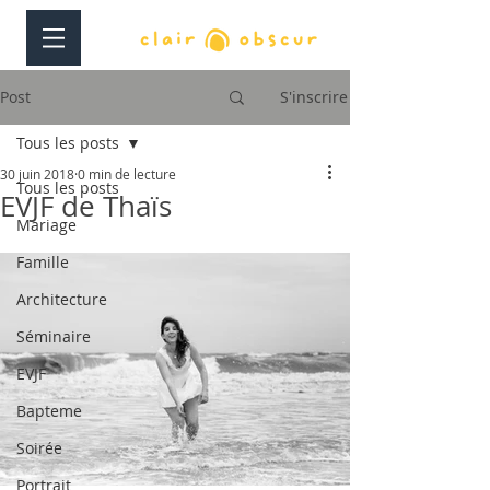
Post
S'inscrire
Tous les posts
30 juin 2018
0 min de lecture
Tous les posts
EVJF de Thaïs
Mariage
Famille
Architecture
Séminaire
EVJF
Bapteme
Soirée
Portrait