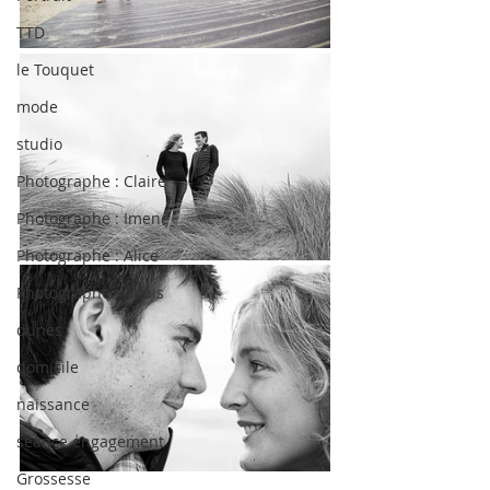
TTD
le Touquet
mode
studio
Photographe : Claire
Photographe : Imene
Photographe : Alice
Photographe : Anais
dunes
domicile
naissance
séance engagement
Grossesse