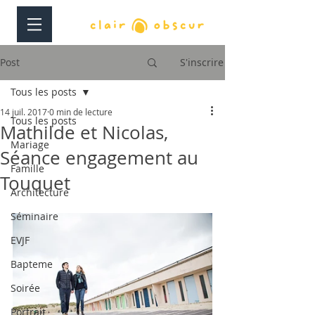
Post
S'inscrire
Tous les posts
14 juil. 2017
0 min de lecture
Tous les posts
Mathilde et Nicolas,
Mariage
Séance engagement au
Famille
Touquet
Architecture
Séminaire
EVJF
Bapteme
Soirée
Portrait