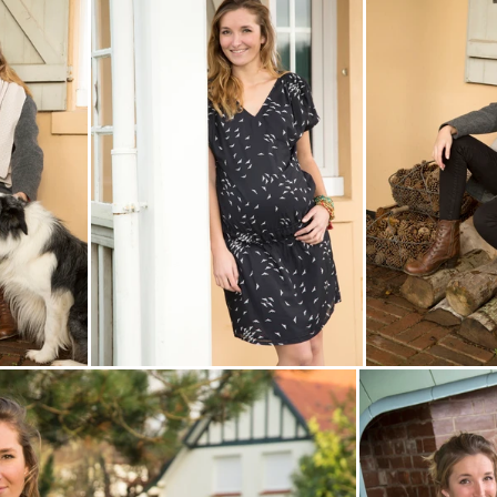
domicile
naissance
séance engagement