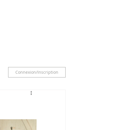
O F E S S I O N N E L S
More
Connexion/Inscription