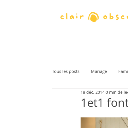
Tous les posts
Mariage
Fami
18 déc. 2014
0 min de le
Bapteme
Soirée
Portra
1et1 font
Photographe : Claire
Photog