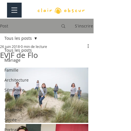
Post
S'inscrire
Tous les posts
26 juin 2018
0 min de lecture
Tous les posts
EVJF de Flo
Mariage
Famille
Architecture
Séminaire
EVJF
Bapteme
Soirée
Portrait