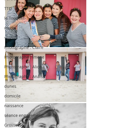
TTD
le Touquet
mode
studio
Photographe : Claire
Photographe : Imene
Photographe : Alice
Photographe : Anais
dunes
domicile
naissance
séance engagement
Grossesse