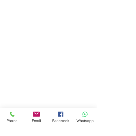
Phone
Email
Facebook
Whatsapp
Photographe : Anais
le Touquet