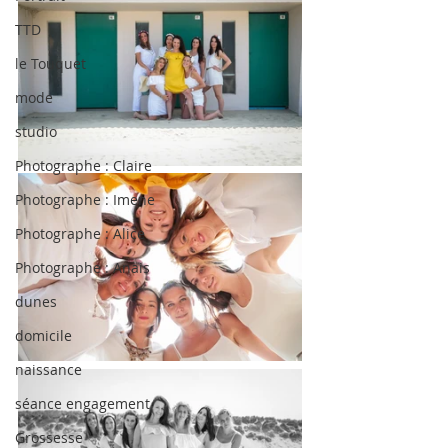
TTD
le Touquet
mode
studio
Photographe : Claire
Photographe : Imene
Photographe : Alice
Photographe : Anais
dunes
domicile
naissance
séance engagement
Grossesse