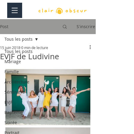
Post
S'inscrire
Tous les posts
15 juin 2018
0 min de lecture
Tous les posts
EVJF de Ludivine
Mariage
Famille
Architecture
Séminaire
EVJF
Bapteme
Soirée
Portrait