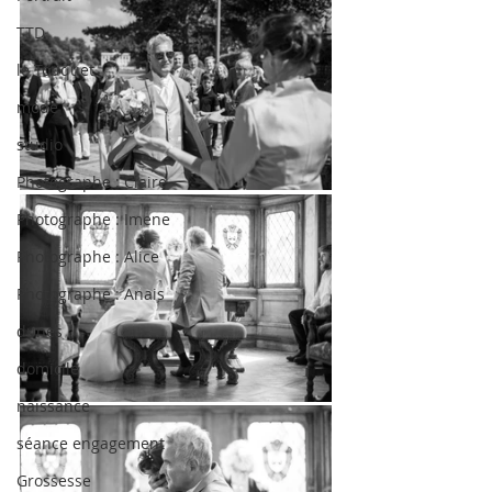
TTD
le Touquet
mode
studio
Photographe : Claire
Photographe : Imene
Photographe : Alice
Photographe : Anais
dunes
domicile
naissance
séance engagement
Grossesse