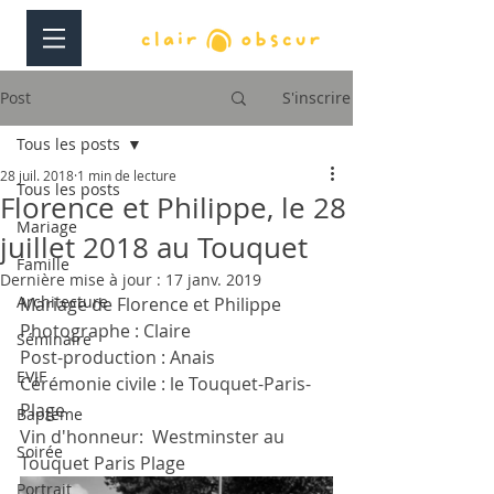
Post
S'inscrire
Tous les posts
28 juil. 2018
1 min de lecture
Tous les posts
Florence et Philippe, le 28
Mariage
juillet 2018 au Touquet
Famille
Dernière mise à jour :
17 janv. 2019
Architecture
Mariage de Florence et Philippe
Photographe : Claire
Séminaire
Post-production : Anais
EVJF
Cérémonie civile : le Touquet-Paris-
Plage
Bapteme
Vin d'honneur:  Westminster au 
Soirée
Touquet Paris Plage
Portrait