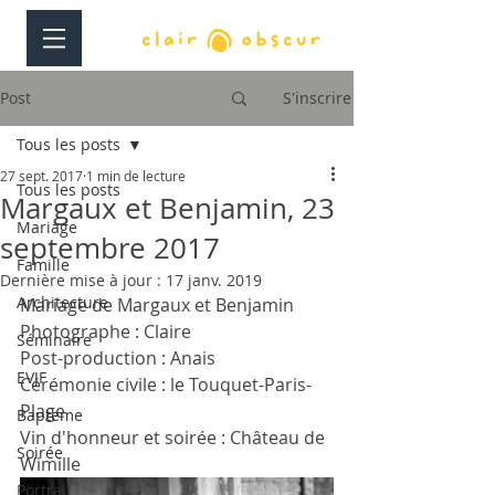
Post
S'inscrire
Tous les posts
27 sept. 2017
1 min de lecture
Tous les posts
Margaux et Benjamin, 23
Mariage
septembre 2017
Famille
Dernière mise à jour :
17 janv. 2019
Architecture
Mariage de Margaux et Benjamin
Photographe : Claire
Séminaire
Post-production : Anais
EVJF
Cérémonie civile : le Touquet-Paris-
Plage
Bapteme
Vin d'honneur et soirée : Château de 
Soirée
Wimille
Portrait