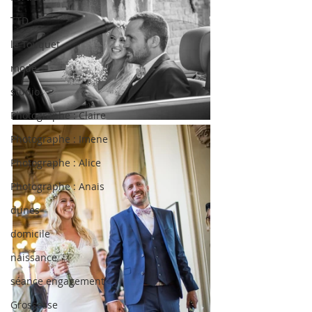
TTD
le Touquet
mode
studio
Photographe : Claire
Photographe : Imene
Photographe : Alice
Photographe : Anais
dunes
domicile
naissance
séance engagement
Grossesse