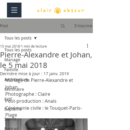
Post
S'inscrire
Tous les posts
15 mai 2018
1 min de lecture
Tous les posts
Pierre-Alexandre et Johan,
Mariage
le 5 mai 2018
Famille
Dernière mise à jour :
17 janv. 2019
Architecture
Mariage de Pierre-Alexandre et 
Johan.
Séminaire
Photographe : Claire
EVJF
Post-production : Anais
Cérémonie civile : le Touquet-Paris-
Bapteme
Plage
Soirée
Portrait