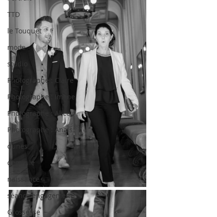
TTD
le Touquet
mode
studio
Photographe : Claire
Photographe : Imene
Photographe : Alice
Photographe : Anais
dunes
domicile
naissance
séance engagement
Grossesse