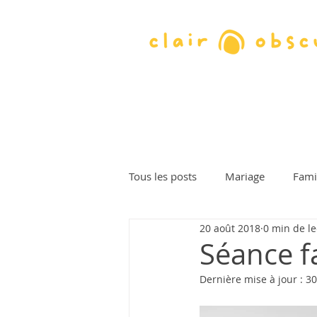
Tous les posts
Mariage
Fami
20 août 2018
0 min de le
Bapteme
Soirée
Portra
Séance f
Dernière mise à jour :
30
Photographe : Claire
Photog