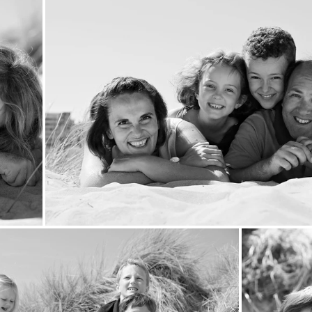
domicile
naissance
séance engagement