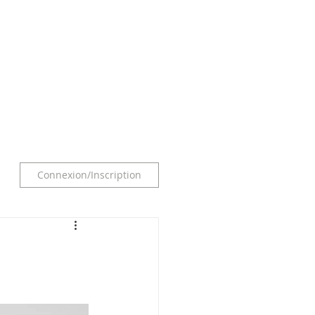
O F E S S I O N N E L S
More
Connexion/Inscription