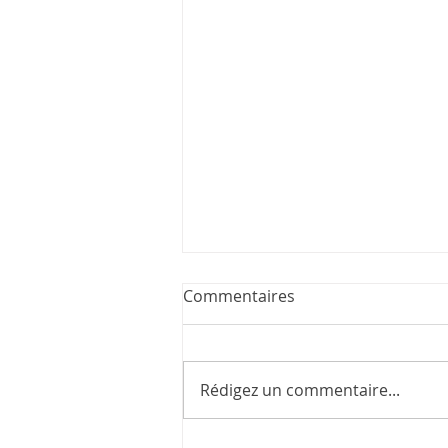
Commentaires
Thérèse et Jean
Rédigez un commentaire...