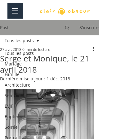
Post
S'inscrire
Tous les posts
27 avr. 2018
0 min de lecture
Tous les posts
Serge et Monique, le 21
Mariage
avril 2018
Famille
Dernière mise à jour :
1 déc. 2018
Architecture
Séminaire
EVJF
Bapteme
Soirée
Portrait