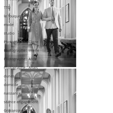
TTD
le Touquet
mode
studio
Photographe : Claire
Photographe : Imene
Photographe : Alice
Photographe : Anais
dunes
domicile
naissance
séance engagement
Grossesse