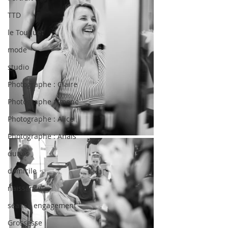
TTD
le Touquet
mode
studio
Photographe : Claire
Photographe : Imene
Photographe : Alice
Photographe : Anais
dunes
domicile
naissance
séance engagement
Grossesse