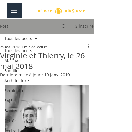
Post
S'inscrire
Tous les posts
29 mai 2018
1 min de lecture
Tous les posts
Virginie et Thierry, le 26
Mariage
mai 2018
Famille
Dernière mise à jour :
19 janv. 2019
Architecture
Séminaire
EVJF
Bapteme
Soirée
Portrait